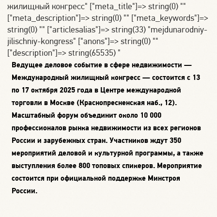
жилищный конгресс" ["meta_title"]=> string(0) ""
["meta_description"]=> string(0) "" ["meta_keywords"]=>
string(0) "" ["articlesalias"]=> string(33) "mejdunarodniy-
jilischniy-kongress" ["anons"]=> string(0) ""
["description"]=> string(65535) "
Ведущее
деловое событие в сфере недвижимости
—
Международный жилищный конгресс
—
состоится с 13
по 17 октября 2025 года в Центре международной
торговли в Москве (Краснопресненская наб., 12).
Масштабный форум объединит около 10 000
профессионалов рынка недвижимости из всех регионов
России и зарубежных стран. Участников ждут 350
мероприятий деловой и культурной программы, а также
выступления более 800
топовых
спикеров.
Мероприятие
состоится при
официальной
поддержке Минстроя
России.