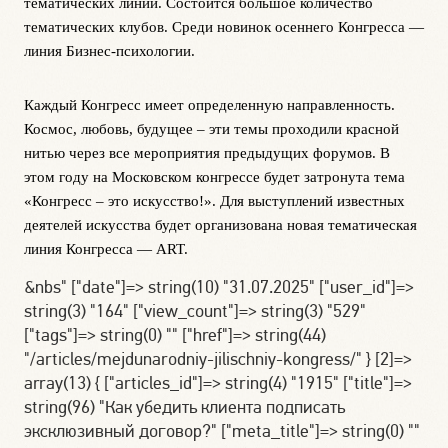
тематических линий. Состоится большое количество
тематических клубов. Среди новинок
осеннего
Конгресса
—
лини
я
Бизнес-психологи
и
.
Каждый
Конгресс
имеет определенную направленность.
Космос, любовь, будущее – эти темы проходили красной
нитью через все мероприятия
предыдущих
форумов
.
В
этом году на Московском конгрессе будет затронута тема
«Конгресс – это искусство!». Для выступлений известных
деятелей искусства будет организована новая тематическая
линия Конгресса — ART.
&nbs" ["date"]=> string(10) "31.07.2025" ["user_id"]=>
string(3) "164" ["view_count"]=> string(3) "529"
["tags"]=> string(0) "" ["href"]=> string(44)
"/articles/mejdunarodniy-jilischniy-kongress/" } [2]=>
array(13) { ["articles_id"]=> string(4) "1915" ["title"]=>
string(96) "Как убедить клиента подписать
эксклюзивный договор?" ["meta_title"]=> string(0) ""