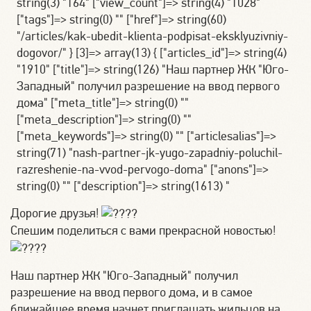
string(3) "164" ["view_count"]=> string(4) "1028"
["tags"]=> string(0) "" ["href"]=> string(60)
"/articles/kak-ubedit-klienta-podpisat-eksklyuzivniy-
dogovor/" } [3]=> array(13) { ["articles_id"]=> string(4)
"1910" ["title"]=> string(126) "Наш партнер ЖК "Юго-
Западный" получил разрешение на ввод первого
дома" ["meta_title"]=> string(0) ""
["meta_description"]=> string(0) ""
["meta_keywords"]=> string(0) "" ["articlesalias"]=>
string(71) "nash-partner-jk-yugo-zapadniy-poluchil-
razreshenie-na-vvod-pervogo-doma" ["anons"]=>
string(0) "" ["description"]=> string(1613) "
Дорогие друзья!
Спешим поделиться с вами прекрасной новостью!
Наш партнер ЖК "Юго-Западный" получил
разрешение на ввод первого дома, и в самое
ближайшее время начнет приглашать жильцов на