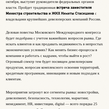
октября, выступят руководители федеральных органов
встреча заместителя
власти.
Пройдет
традиционн
ая
М
инистра строительства и ЖКХ Никиты
Стасишина
с
владельцами
крупнейших
девелоперских компаний
России.
Деловая повестка Московского Международного конгресса
будет
подобрана с учетом важнейших вопросов рынка. Где
искать клиентов
и
как продавать недвижимость
в непростых
экономических условиях
? Как менять бизнес-процессы
в
компании
и работать с кадрами
, чтобы выйти в рост
?
Огромный спектр
тем
будет посвящен девелоперским
продуктам, вопроса
м
к
омплексного освоения территорий,
кредитным программам, инновациям и новым подходам к
клиентам.
Мероприятия затронут все сегменты рынка: новостройки
,
девелопм
ент, безопасность, технологии, маркетинг,
менеджмент, HR, инвестиции,
digital
—
всего порядка 25