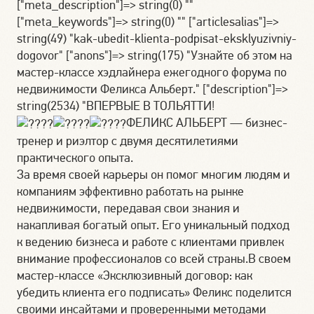
["meta_description"]=> string(0) ""
["meta_keywords"]=> string(0) "" ["articlesalias"]=>
string(49) "kak-ubedit-klienta-podpisat-eksklyuzivniy-
dogovor" ["anons"]=> string(175) "Узнайте об этом на
мастер-классе хэдлайнера ежегодного форума по
недвижимости Феликса Альберт." ["description"]=>
string(2534) "ВПЕРВЫЕ В ТОЛЬЯТТИ!
ФЕЛИКС АЛЬБЕРТ — бизнес-
тренер и риэлтор с двумя десятилетиями
практического опыта.
За время своей карьеры он помог многим людям и
компаниям эффективно работать на рынке
недвижимости, передавая свои знания и
накапливая богатый опыт. Его уникальный подход
к ведению бизнеса и работе с клиентами привлек
внимание профессионалов со всей страны.В своем
мастер-классе «Эксклюзивный договор: как
убедить клиента его подписать» Феликс поделится
своими инсайтами и проверенными методами