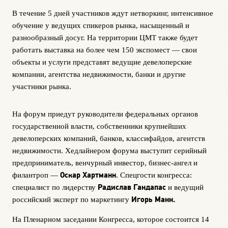
В течение 5 дней участников ждут нетворкинг, интенсивное
обучение у
ведущих
спикеров
рынка
,
насыщенный и
разнообразный
досуг. На территории ЦМТ также будет
работать выставка на более чем 150
экспомест
—
свои
объекты и услуги представят ведущие девелоперские
компании, агентства недвижимости, банки и другие
участники рынка.
На форум приедут руководители федеральных органов
государственной власти, собственники крупнейших
девелоперских компаний, банков, классифайдов, агентств
недвижимости.
Хедлайнером форума выступит серийный
предприниматель, венчурный инвестор, бизнес-ангел и
Оскар Хартма
н
н
филантроп
—
.
Спецгости
конгресса:
Радислав
Гандапас
специалист по лидерству
и
ведущий
Игорь Манн.
российский
эксперт
по маркетингу
На Пленарном заседании Конгресса, которое состоится 14