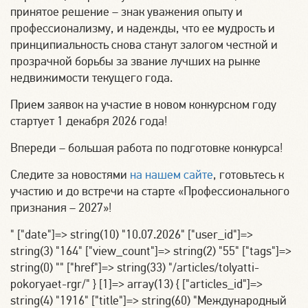
принятое решение – знак уважения опыту и
профессионализму, и надежды, что ее мудрость и
принципиальность снова станут залогом честной и
прозрачной борьбы за звание лучших на рынке
недвижимости текущего года.
Прием заявок на участие в новом конкурсном году
стартует 1 декабря 2026 года!
Впереди – большая работа по подготовке конкурса!
Следите за новостями
на нашем сайте
, готовьтесь к
участию и до встречи на старте «Профессионального
признания – 2027»!
" ["date"]=> string(10) "10.07.2026" ["user_id"]=>
string(3) "164" ["view_count"]=> string(2) "55" ["tags"]=>
string(0) "" ["href"]=> string(33) "/articles/tolyatti-
pokoryaet-rgr/" } [1]=> array(13) { ["articles_id"]=>
string(4) "1916" ["title"]=> string(60) "Международный