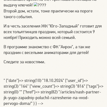
выдачу ключей!
Второй дом, кстати, тоже практически на пороге
такого события.
И в честь заселения ЖК "Юго-Западный" готовит для
всех тольяттинцев праздник, который состоится 9
ноября! Приходить можно всей семьей.
В программе знакомство с ФК "Акрон", а так же
праздник с веселыми аниматорами для детей!
Следите за новостями.
" ["date"]=> string(10) "18.10.2024" ["user_id"]=>
string(3) "164" ["view_count"]=> string(3) "816" ["tags"]=>
string(0) "" ["href"]=> string(82) "/articles/nash-partner-
jk-yugo-zapadniy-poluchil-razreshenie-na-vvod-
pervogo-doma/" } } -->