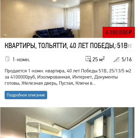
4 100 000
₽
КВАРТИРЫ, ТОЛЬЯТТИ, 40 ЛЕТ ПОБЕДЫ, 51В
id: 33154082
2
1-комн.
25 м
5/16
Продается 1-комн. квартира, 40 лет Победы 51В, 25/13/5 м2
за 4100000руб, Изолированная, Интернет, Документы
готовы, Железная дверь, Пустая, Ключи в...
Подробное описание