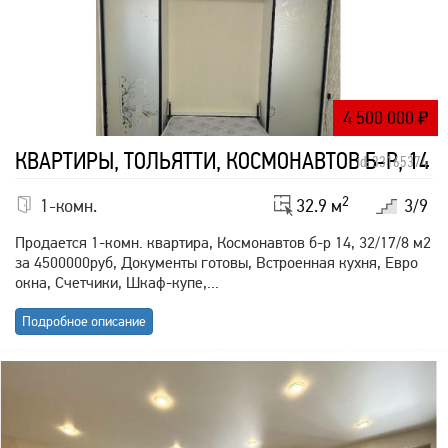
4 500 000
₽
КВАРТИРЫ, ТОЛЬЯТТИ, КОСМОНАВТОВ Б-Р, 14
id: 33165374
2
1-комн.
32.9 м
3/9
Продается 1-комн. квартира, Космонавтов б-р 14, 32/17/8 м2
за 4500000руб, Документы готовы, Встроенная кухня, Евро
окна, Счетчики, Шкаф-купе,...
Подробное описание