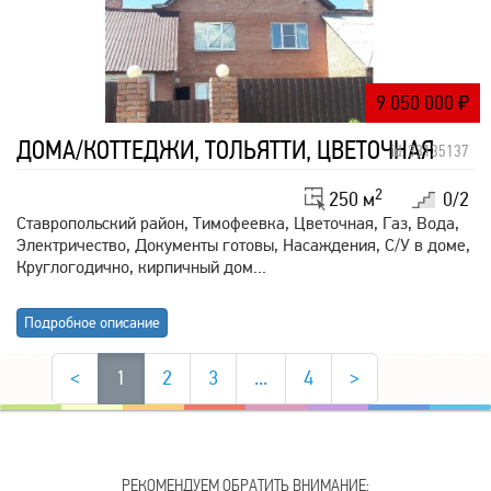
9 050 000
₽
ДОМА/КОТТЕДЖИ, ТОЛЬЯТТИ, ЦВЕТОЧНАЯ
id: 33135137
2
250 м
0/2
Ставропольский район, Тимофеевка, Цветочная, Газ, Вода,
Электричество, Документы готовы, Насаждения, С/У в доме,
Круглогодично, кирпичный дом...
Подробное описание
<
1
2
3
...
4
>
РЕКОМЕНДУЕМ ОБРАТИТЬ ВНИМАНИЕ: