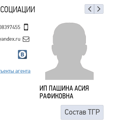
ССОЦИАЦИИ
Назад
Еще
08397455
yandex.ru
ъекты агента
ИП ПАШИНА АСИЯ
РАФИКОВНА
Состав ТГР