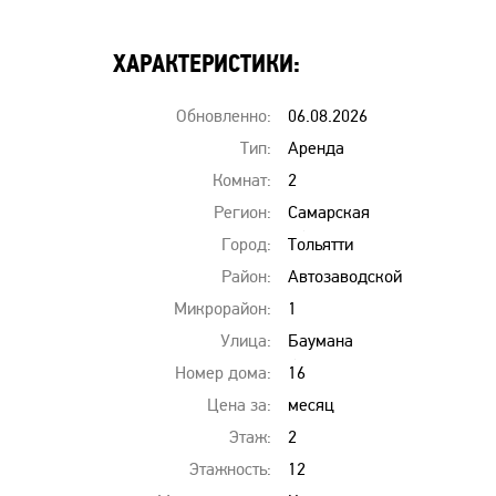
ХАРАКТЕРИСТИКИ:
Обновленно:
06.08.2026
00:00
Тип:
Аренда
квартир
Комнат:
2
Регион:
Самарская
область
Город:
Тольятти
Район:
Автозаводской
Микрорайон:
1
Улица:
Баумана
б-
Номер дома:
16
р
Цена за:
месяц
Этаж:
2
Этажность:
12