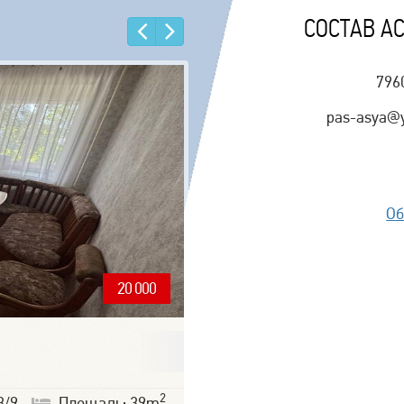
СОСТАВ А
Назад
Еще
796
pas-asya@
Об
20 000
2
3/9
Площадь: 39m