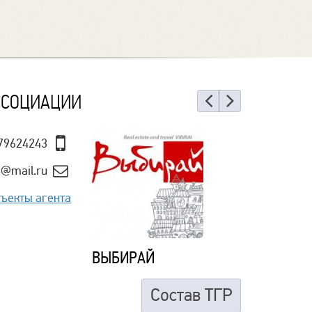
ССОЦИАЦИИ
Назад
Еще
79624243
ed@mail.ru
ъекты агента
ВЫБИРАЙ
Состав ТГР