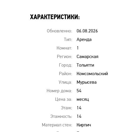
ХАРАКТЕРИСТИКИ:
Обновленно:
06.08.2026
00:00
Тип:
Аренда
квартир
Комнат:
1
Регион:
Самарская
область
Город:
Тольятти
Район:
Комсомольский
Улица:
Мурысева
Номер дома:
54
Цена за:
месяц
Этаж:
14
Этажность:
14
Материал стен:
Кирпич