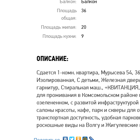
Балкон:
Балкон
Площадь
36
общая:
Площадь жилая:
20
Площадь кухни:
9
ОПИСАНИЕ:
Сдается 1-комн. квартира, Мурысева 54, 3
Изолированная, С детьми, Железная дверь
гарнитур, Стиральная маш., +КВИТАНЦИЯ, 
для проживания в Комсомольском районе 
озелененном, с развитой инфраструктурой 
салоны красоты, кафе, парк и скверы для 
транспортная доступность, удобная парко
роскошные виды на Волгу и Жигулевские г
Поделиться