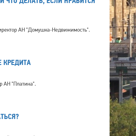
И ЧТО ДЕЛАТЬ, ЕСЛИ НРАВИТСЯ
иректор АН "Домушка-Недвижимость".
Е КРЕДИТА
р АН "Платина".
АТЬСЯ?