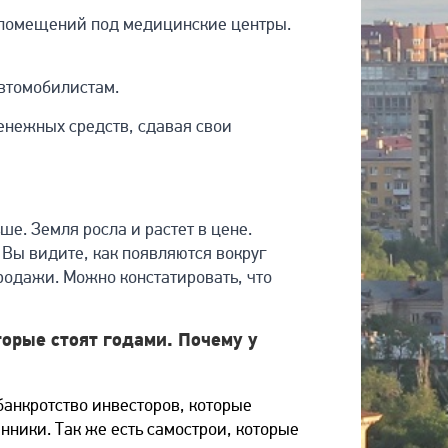
у помещений под медицинские центры.
.
автомобилистам.
енежных средств, сдавая свои
ше. Земля росла и растет в цене.
 Вы видите, как появляются вокруг
продажи. Можно констатировать, что
орые стоят годами. Почему у
банкротство инвесторов, которые
нники. Так же есть самострои, которые