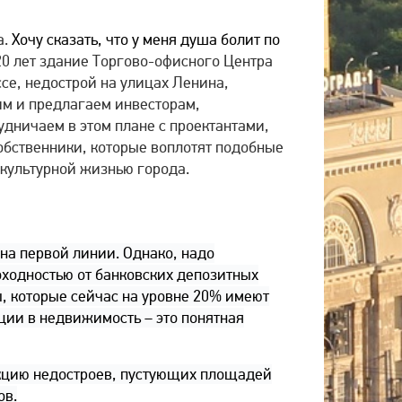
а.
Хочу сказать, что у меня душа болит по
0 лет здание Торгово-офисного Центра
е, недострой на улицах Ленина,
им и предлагаем инвесторам,
удничаем в этом плане с проектантами,
обственники, которые воплотят подобные
 культурной жизнью города.
на первой линии. Однако, надо
оходностью от банковских депозитных
ы, которые сейчас на уровне 20% имеют
иции в недвижимость – это понятная
рукцию недостроев, пустующих площадей
ов.