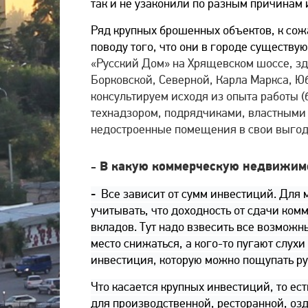
так и не узаконили по разным причинам
Ряд крупных брошенных объектов, к сож
поводу того, что они в городе существую
«Русский Дом» на Хрящевском шоссе, з
Борковской, Северной, Карла Маркса, Ю
консультируем исходя из опыта работы (
технадзором, подрядчиками, властными 
недостроенные помещения в свои выгодн
В какую коммерческую недвижимо
-
-
Все зависит от сумм инвестиций. Для 
учитывать, что доходность от сдачи ко
вкладов. Тут надо взвесить все возможн
место снижаться, а кого-то пугают слух
инвестиция, которую можно пощупать ру
Что касается крупных инвестиций, то е
для производственной, ресторанной, озд