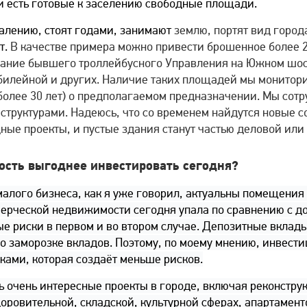
 и есть готовые к заселению свободные площади.
алению, стоят годами, занимают
землю, портят вид город
т.
В качестве примера можно привести брошенное более 2
дание бывшего троллейбусного Управления на Южном шосс
билейной и других. Наличие таких площадей мы монитор
более 30 лет) о предполагаемом предназначении. Мы сотр
структурами. Надеюсь, что со временем найдутся новые с
ые проекты, и пустые здания станут частью деловой или
сть выгоднее инвестировать сегодня?
малого бизнеса, как я уже говорил, актуальны помещения 
ммерческой недвижимости сегодня упала по сравнению с д
ые риски в первом и во втором случае. Депозитные вклад
и о заморозке вкладов. Поэтому, по моему мнению, инвест
ками, которая создаёт меньше рисков.
сть очень интересные проекты в городе, включая реконст
оровительной, складской, культурной сферах, апартамент