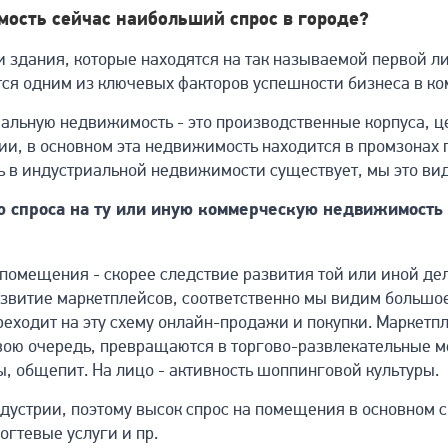
ость сейчас наибольший спрос в городе?
 здания, которые находятся на так называемой первой ли
ся одним из ключевых факторов успешности бизнеса в к
риальную недвижимость - это производственные корпуса, ц
нии, в основном эта недвижимость находится в промзонах 
ь в индустриальной недвижимости существует, мы это вид
лю спроса на ту или иную коммерческую недвижимость
 помещения - скорее следствие развития той или иной де
азвитие маркетплейсов, соответственно мы видим больш
реходит на эту схему онлайн-продажи и покупки. Маркетп
свою очередь, превращаются в торгово-развлекательные м
, общепит. На лицо - активность шоппинговой культуры.
ндустрии, поэтому высок спрос на помещения в основном 
огтевые услуги и пр.