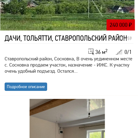
240 000
₽
ДАЧИ, ТОЛЬЯТТИ, СТАВРОПОЛЬСКИЙ РАЙОН
id: 33137959
2
36 м
0/1
Ставропольский район, Сосновка, В очень уединенном месте
с. Сосновка продаем участок, назначение - ИЖС. К участку
очень удобный подъезд. Остался...
Подробное описание