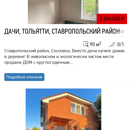
2 200 000
₽
ДАЧИ, ТОЛЬЯТТИ, СТАВРОПОЛЬСКИЙ РАЙОН
id: 33137960
2
90 м
0/1
Ставропольский район, Сосновка, Вместо дачи купите домик
в деревне! В живописном и экологически чистом месте
продаем ДОМ с круглогодичным...
Подробное описание