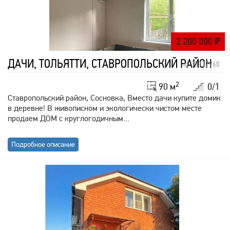
2 200 000
₽
ДАЧИ, ТОЛЬЯТТИ, СТАВРОПОЛЬСКИЙ РАЙОН
id: 33137960
2
90 м
0/1
Ставропольский район, Сосновка, Вместо дачи купите домик
в деревне! В живописном и экологически чистом месте
продаем ДОМ с круглогодичным...
Подробное описание