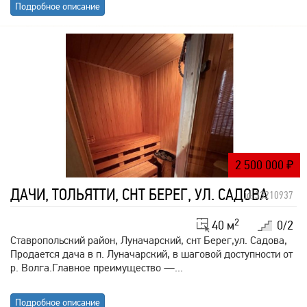
Подробное описание
2 500 000
₽
ДАЧИ, ТОЛЬЯТТИ, СНТ БЕРЕГ, УЛ. САДОВА
id: 33210937
2
40 м
0/2
Ставропольский район, Луначарский, снт Берег,ул. Садова,
Продается дача в п. Луначарский, в шаговой доступности от
р. Волга.Главнoe прeимуществo —...
Подробное описание