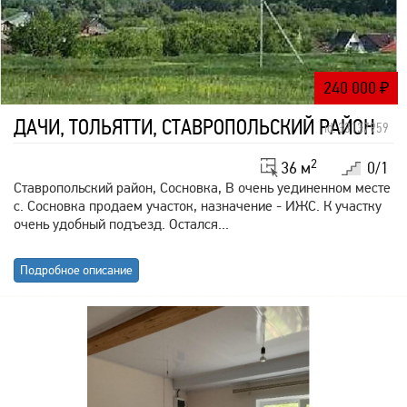
240 000
₽
ДАЧИ, ТОЛЬЯТТИ, СТАВРОПОЛЬСКИЙ РАЙОН
id: 33137959
2
36 м
0/1
Ставропольский район, Сосновка, В очень уединенном месте
с. Сосновка продаем участок, назначение - ИЖС. К участку
очень удобный подъезд. Остался...
Подробное описание