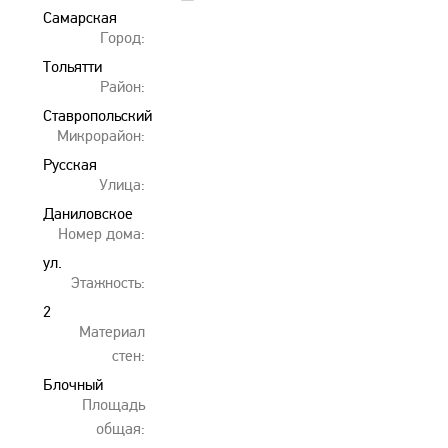
Самарская
Город:
область
Тольятти
Район:
Ставропольский
Микрорайон:
Русская
Улица:
Борковка
Даниловское
Номер дома:
ул.
Этажность:
№9
2
Материал
стен:
Блочный
Площадь
общая: