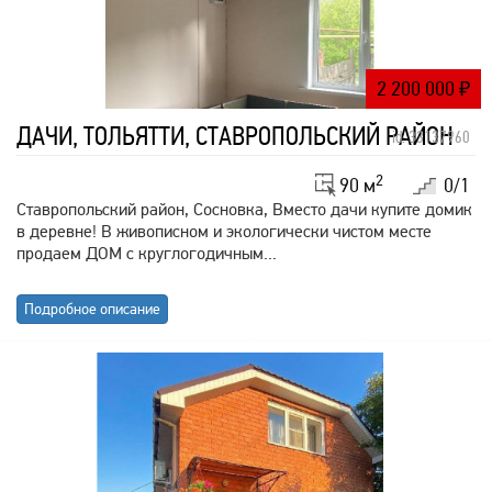
2 200 000
₽
ДАЧИ, ТОЛЬЯТТИ, СТАВРОПОЛЬСКИЙ РАЙОН
id: 33137960
2
90 м
0/1
Ставропольский район, Сосновка, Вместо дачи купите домик
в деревне! В живописном и экологически чистом месте
продаем ДОМ с круглогодичным...
Подробное описание