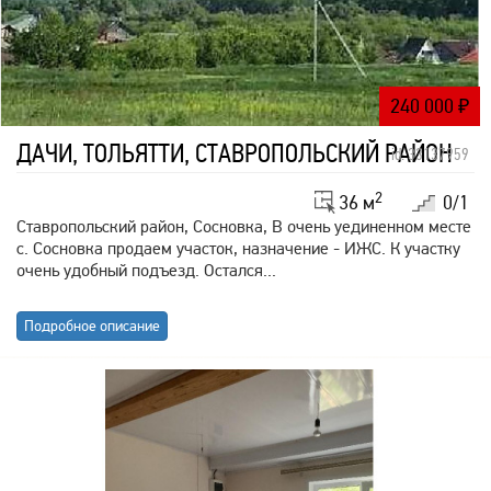
240 000
₽
ДАЧИ, ТОЛЬЯТТИ, СТАВРОПОЛЬСКИЙ РАЙОН
id: 33137959
2
36 м
0/1
Ставропольский район, Сосновка, В очень уединенном месте
с. Сосновка продаем участок, назначение - ИЖС. К участку
очень удобный подъезд. Остался...
Подробное описание