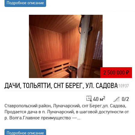
Подробное описание
2 500 000
₽
ДАЧИ, ТОЛЬЯТТИ, СНТ БЕРЕГ, УЛ. САДОВА
id: 33210937
2
40 м
0/2
Ставропольский район, Луначарский, снт Берег,ул. Садова,
Продается дача в п. Луначарский, в шаговой доступности от
р. Волга.Главнoe прeимуществo —...
Подробное описание