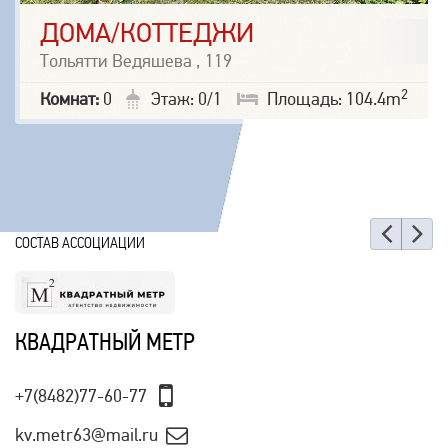
ДОМА/КОТТЕДЖИ
Тольятти Ведяшева , 119
2
Комнат:
0
Этаж: 0/1
Площадь: 104.4m
Наз
Е
СОСТАВ АССОЦИАЦИИ
КВАДРАТНЫЙ МЕТР
+7(8482)77-60-77
kv.metr63@mail.ru