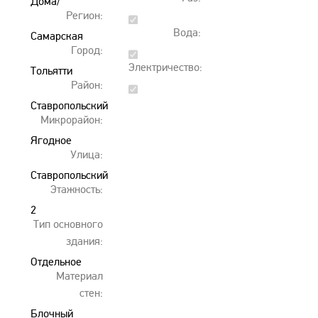
Дома/
Регион:
Коттеджи
Вода:
Самарская
Город:
область
Электричество:
Тольятти
Район:
Ставропольский
Микрорайон:
Ягодное
Улица:
Ставропольский
Этажность:
район
2
Тип основного
здания:
Отдельное
Материал
стен:
Блочный