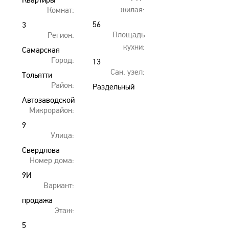
Квартиры
жилая:
Комнат:
56
3
Площадь
Регион:
кухни:
Самарская
Город:
13
область
Сан. узел:
Тольятти
Район:
Раздельный
Автозаводской
Микрорайон:
9
Улица:
Свердлова
Номер дома:
9И
Вариант:
продажа
Этаж:
5