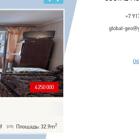
Назад
Еще
+7 9
global-geo@
Об
4 250 000
2
9
Площадь: 32.9m