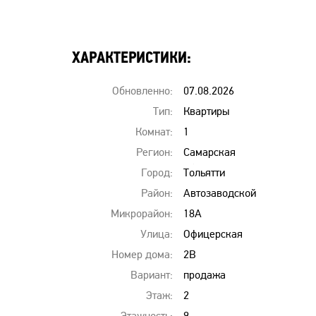
ХАРАКТЕРИСТИКИ:
Обновленно:
07.08.2026
00:00
Тип:
Квартиры
Комнат:
1
Регион:
Самарская
область
Город:
Тольятти
Район:
Автозаводской
Микрорайон:
18А
Улица:
Офицерская
Номер дома:
2В
Вариант:
продажа
Этаж:
2
Этажность:
9