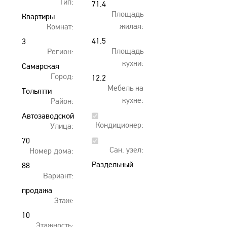
Тип:
00:00
71.4
Площадь
Квартиры
жилая:
Комнат:
41.5
3
Площадь
Регион:
кухни:
Самарская
Город:
12.2
область
Мебель на
Тольятти
кухне:
Район:
Автозаводской
Кондиционер:
Улица:
70
Сан. узел:
Номер дома:
лет
Раздельный
Октября
88
Вариант:
продажа
Этаж:
10
Этажность: